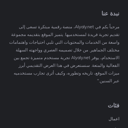
نبدة عنا
مرحباً بكم في Alyaly.net، منصة رقمية مبتكرة تسعى إلى
تقديم تجربة فريدة لمستخدميها. يتميز الموقع بتقديمه مجموعة
واسعة من الخدمات والمحتويات التي تلبي احتياجات واهتمامات
مختلف الجماهير. من خلال تصميمه العصري وواجهته السهلة
الاستخدام، يوفر Alyaly.net تجربة مستخدم متميزة تجمع بين
الفعالية والمتعة. سنستعرض في هذا العرض التقديمي أبرز
ميزات الموقع، تاريخه وتطوره، وكيف أثرى تجارب مستخدميه
عبر السنين."
فئات
اعمال