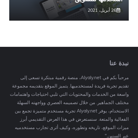
26 أبريل، 2021
نبدة عنا
مرحباً بكم في Alyaly.net، منصة رقمية مبتكرة تسعى إلى
تقديم تجربة فريدة لمستخدميها. يتميز الموقع بتقديمه مجموعة
واسعة من الخدمات والمحتويات التي تلبي احتياجات واهتمامات
مختلف الجماهير. من خلال تصميمه العصري وواجهته السهلة
الاستخدام، يوفر Alyaly.net تجربة مستخدم متميزة تجمع بين
الفعالية والمتعة. سنستعرض في هذا العرض التقديمي أبرز
ميزات الموقع، تاريخه وتطوره، وكيف أثرى تجارب مستخدميه
عبر السنين."