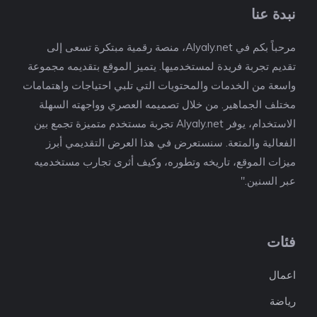
نبدة عنا
مرحباً بكم في Alyaly.net، منصة رقمية مبتكرة تسعى إلى
تقديم تجربة فريدة لمستخدميها. يتميز الموقع بتقديمه مجموعة
واسعة من الخدمات والمحتويات التي تلبي احتياجات واهتمامات
مختلف الجماهير. من خلال تصميمه العصري وواجهته السهلة
الاستخدام، يوفر Alyaly.net تجربة مستخدم متميزة تجمع بين
الفعالية والمتعة. سنستعرض في هذا العرض التقديمي أبرز
ميزات الموقع، تاريخه وتطوره، وكيف أثرى تجارب مستخدميه
عبر السنين."
فئات
اعمال
رياضة