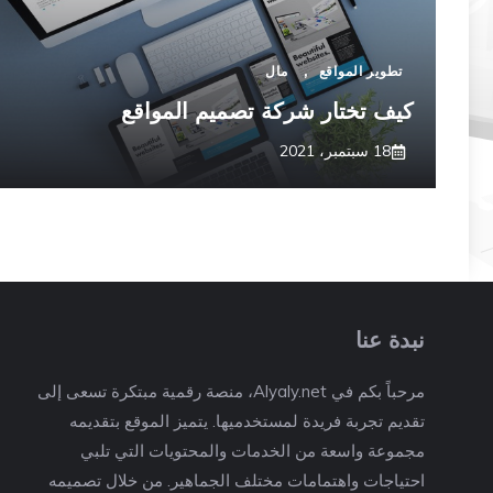
تطوير المواقع
,
مال
كيف تختار شركة تصميم
المواقع
18 سبتمبر، 2021
نبدة عنا
مرحباً بكم في Alyaly.net، منصة رقمية مبتكرة تسعى إلى
تقديم تجربة فريدة لمستخدميها. يتميز الموقع بتقديمه
مجموعة واسعة من الخدمات والمحتويات التي تلبي
احتياجات واهتمامات مختلف الجماهير. من خلال تصميمه